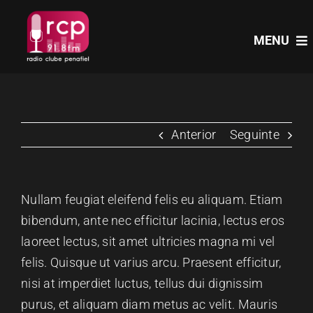
Skip
to
MENU
content
HOME
Anterior
Seguinte
PROGRAMAS
NOTÍCIAS
Nullam feugiat eleifend felis eu aliquam. Etiam
bibendum, ante nec efficitur lacinia, lectus eros
PODCASTS
laoreet lectus, sit amet ultricies magna mi vel
felis. Quisque ut varius arcu. Praesent efficitur,
nisi at imperdiet luctus, tellus dui dignissim
EVENTOS
purus, et aliquam diam metus ac velit. Mauris