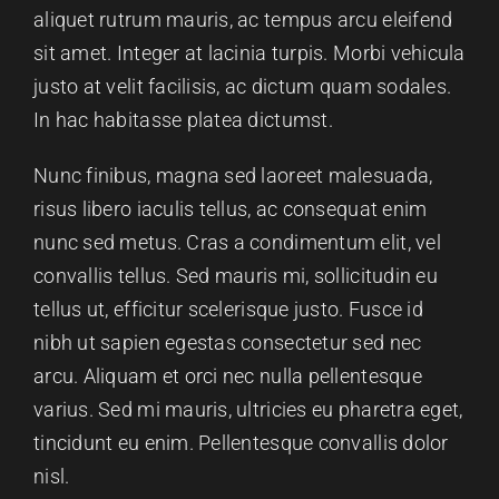
aliquet rutrum mauris, ac tempus arcu eleifend
ESPAÇO OUVINTE
sit amet. Integer at lacinia turpis. Morbi vehicula
justo at velit facilisis, ac dictum quam sodales.
A RCP
In hac habitasse platea dictumst.
CONTACTOS
Nunc finibus, magna sed laoreet malesuada,
risus libero iaculis tellus, ac consequat enim
nunc sed metus. Cras a condimentum elit, vel
OUVIR
convallis tellus. Sed mauris mi, sollicitudin eu
tellus ut, efficitur scelerisque justo. Fusce id
nibh ut sapien egestas consectetur sed nec
arcu. Aliquam et orci nec nulla pellentesque
varius. Sed mi mauris, ultricies eu pharetra eget,
tincidunt eu enim. Pellentesque convallis dolor
nisl.