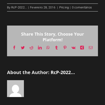
By
RcP-2022...
|
Fevereiro 28, 2016
|
Pricing
|
0 comentários
Share This Story, Choose Your
Platform!
Facebook
Twitter
Reddit
LinkedIn
WhatsApp
Tumblr
Pinterest
Vk
Xing
Email
(necessá
mas
não
publica
About the Author:
RcP-2022...