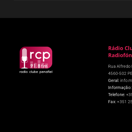
Rádio Cl
Radiofón
Rua Alfredo P
4560-502 P
Geral:
info.m
Informação:
Telefone:
+3
Fax
:
+351 25