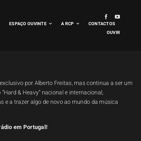
ESPAÇO OUVINTE
A RCP
CONTACTOS
OUVIR
xclusivo por Alberto Freitas, mas
continua a ser um
o “Hard & Heavy”
nacional e internacional,
as e
a trazer algo de novo ao mundo da música
rádio em Portugal!