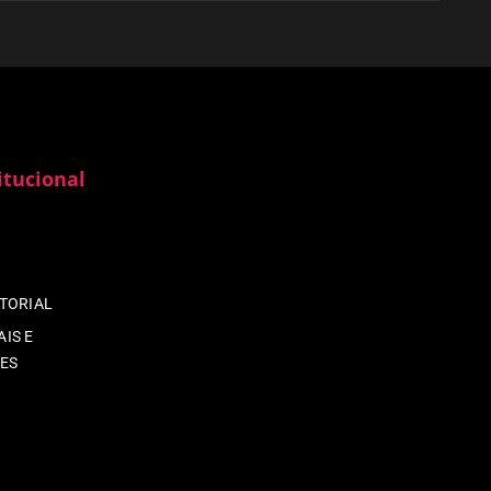
itucional
ITORIAL
IS E
ES