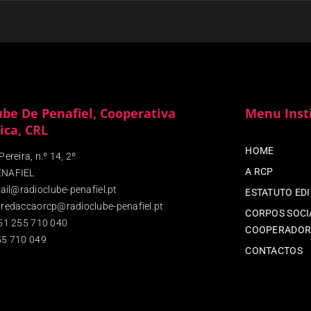
ube De Penafiel, Cooperativa
Menu Inst
ica, CRL
HOME
ereira, n.º 14, 2º
A RCP
ENAFIEL
ail@radioclube-penafiel.pt
ESTATUTO ED
redaccaorcp@radioclube-penafiel.pt
CORPOS SOCIA
51 255 710 040
COOPERADOR
5 710 049
CONTACTOS