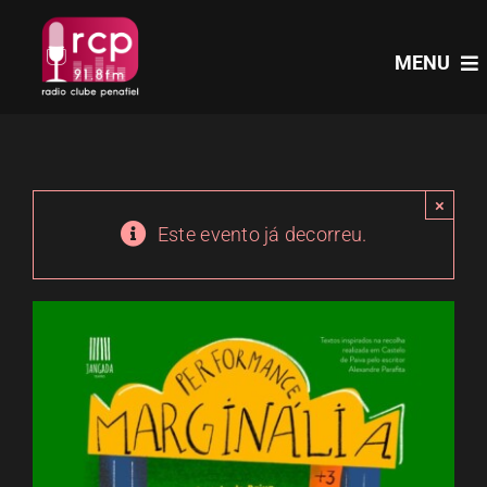
Skip
to
MENU
content
HOME
×
PROGRAMAS
Este evento já decorreu.
NOTÍCIAS
PODCASTS
EVENTOS