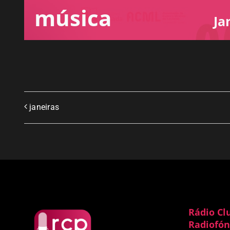
música
Ja
janeiras
Rádio Cl
Radiofón