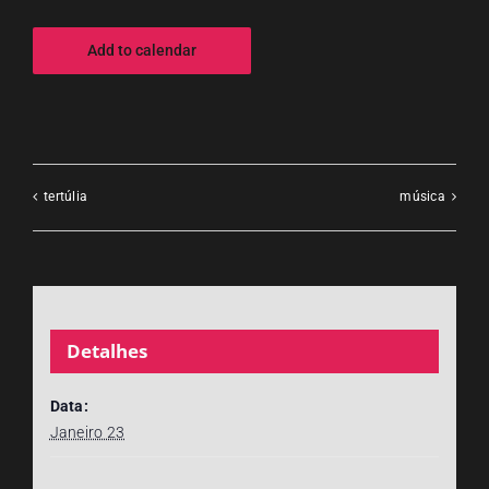
Add to calendar
tertúlia
música
Detalhes
Data:
Janeiro 23