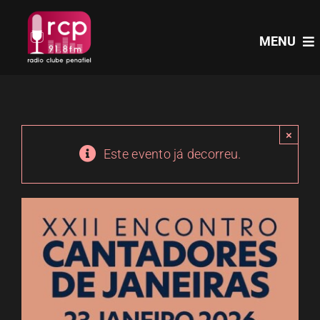
Skip
to
MENU
content
HOME
×
PROGRAMAS
Este evento já decorreu.
NOTÍCIAS
PODCASTS
EVENTOS