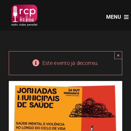
Skip
to
MENU
content
HOME
×
PROGRAMAS
Este evento já decorreu.
NOTÍCIAS
PODCASTS
EVENTOS