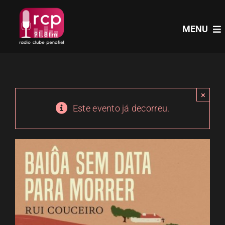
Skip
to
MENU
content
HOME
×
PROGRAMAS
Este evento já decorreu.
NOTÍCIAS
PODCASTS
EVENTOS