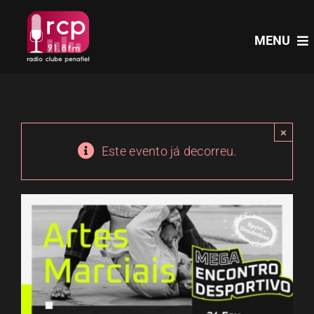
Skip
to
MENU
content
HOME
×
PROGRAMAS
Este evento já decorreu.
NOTÍCIAS
PODCASTS
EVENTOS