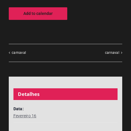
Add to calendar
carnaval
carnaval
Detalhes
Data:
Fevereiro 16