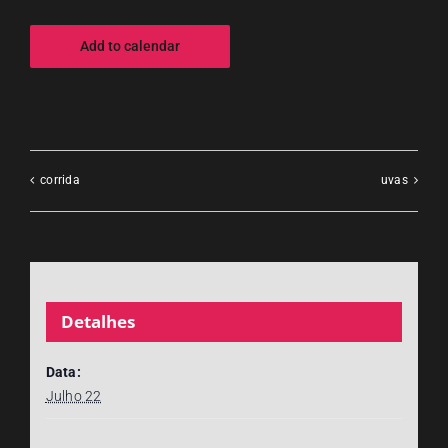
Add to calendar
corrida
uvas
Detalhes
Data:
Julho 22