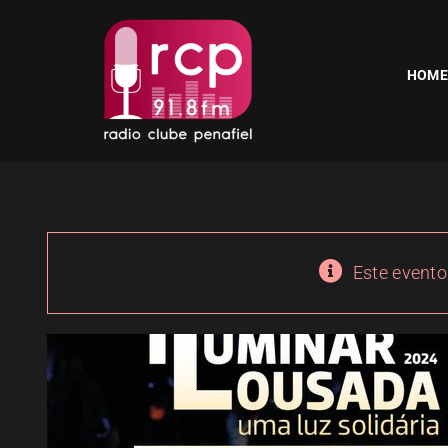
Skip
to
content
HOME
Este evento