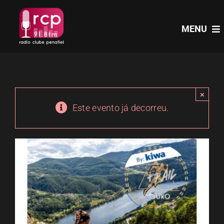
Skip
to
MENU
content
HOME
×
PROGRAMAS
Este evento já decorreu.
NOTÍCIAS
PODCASTS
EVENTOS