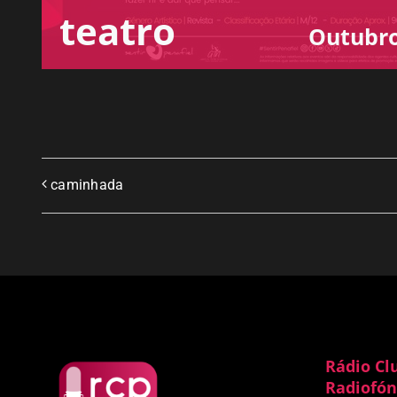
teatro
Outubro
caminhada
Rádio Cl
Radiofón