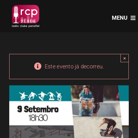
Skip
to
MENU
content
HOME
×
PROGRAMAS
Este evento já decorreu.
NOTÍCIAS
PODCASTS
EVENTOS