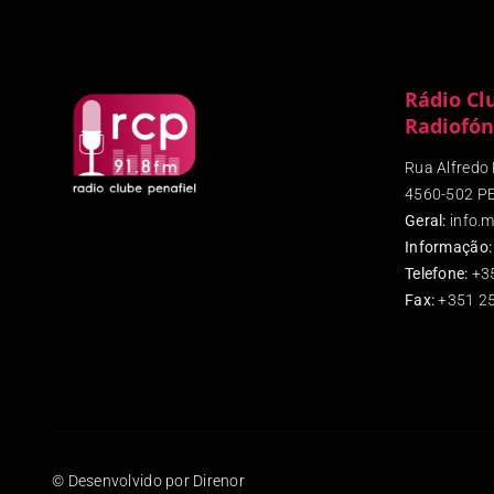
Rádio Cl
Radiofón
Rua Alfredo P
4560-502 P
Geral:
info.m
Informação:
Telefone:
+3
Fax
:
+351 25
© Desenvolvido por Direnor