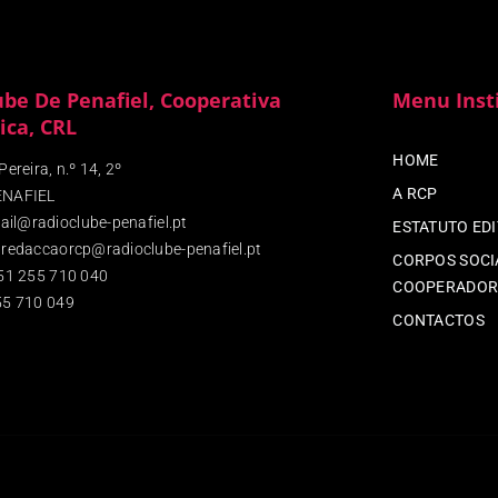
ube De Penafiel, Cooperativa
Menu Inst
ica, CRL
HOME
ereira, n.º 14, 2º
A RCP
ENAFIEL
ail@radioclube-penafiel.pt
ESTATUTO ED
redaccaorcp@radioclube-penafiel.pt
CORPOS SOCIA
51 255 710 040
COOPERADOR
5 710 049
CONTACTOS