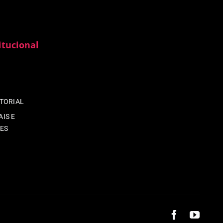
itucional
ITORIAL
IS E
ES