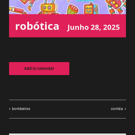
ESPAÇO OUVINTE
robótica
Junho 28, 2025
A RCP
CONTACTOS
OUVIR
Add to calendar
bombeiros
corrida