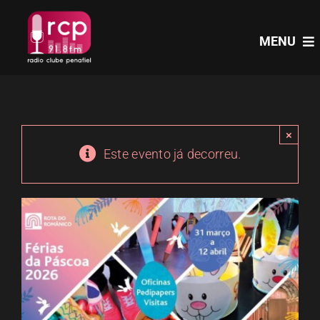
Skip
to
MENU
content
HOME
×
PROGRAMAS
Este evento já decorreu.
NOTÍCIAS
PODCASTS
EVENTOS