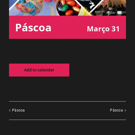
ESPAÇO OUVINTE
Páscoa
Março 31
A RCP
CONTACTOS
OUVIR
Add to calendar
Páscoa
Páscoa