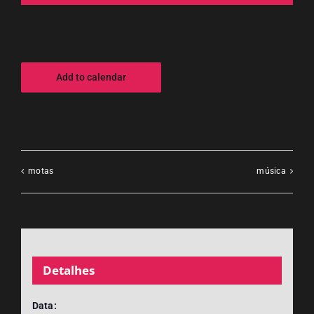
Add to calendar
motas
música
Detalhes
Data: