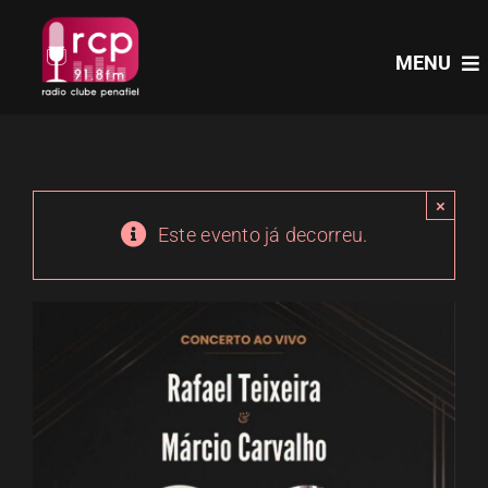
Skip
to
MENU
content
HOME
×
PROGRAMAS
Este evento já decorreu.
NOTÍCIAS
PODCASTS
EVENTOS