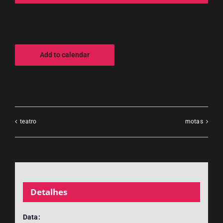
Add to calendar
teatro
motas
Detalhes
Data: