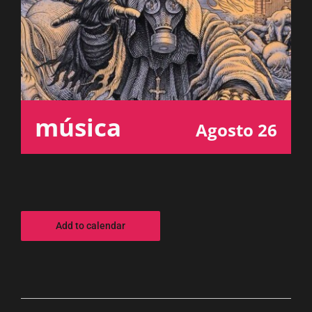
ESPAÇO OUVINTE
A RCP
CONTACTOS
música
Agosto 26
OUVIR
Add to calendar