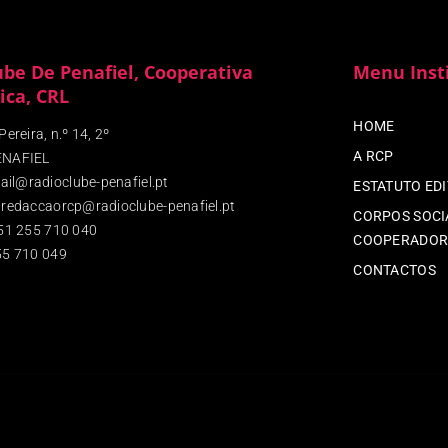
ube De Penafiel, Cooperativa
Menu Inst
ica, CRL
HOME
ereira, n.º 14, 2º
A RCP
ENAFIEL
ail@radioclube-penafiel.pt
ESTATUTO ED
redaccaorcp@radioclube-penafiel.pt
CORPOS SOCIA
51 255 710 040
COOPERADOR
5 710 049
CONTACTOS