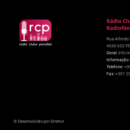
Rádio Cl
Radiofón
Rua Alfredo P
4560-502 P
Geral:
info.m
Informação:
Telefone:
+3
Fax
:
+351 25
© Desenvolvido por Direnor