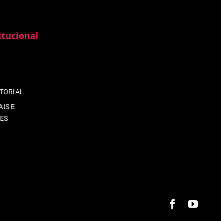
itucional
ITORIAL
IS E
ES