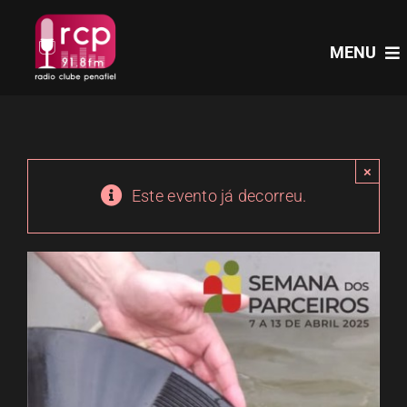
Skip
to
MENU
content
HOME
×
PROGRAMAS
Este evento já decorreu.
NOTÍCIAS
PODCASTS
EVENTOS