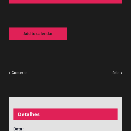
Add to calendar
Concerto
ténis
Detalhes
Data: