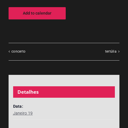
Add to calendar
concerto
tertúlia
Detalhes
Data:
Janeiro 19