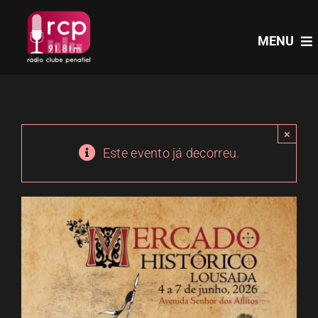
Skip
to
MENU
content
HOME
×
PROGRAMAS
Este evento já decorreu.
NOTÍCIAS
PODCASTS
EVENTOS