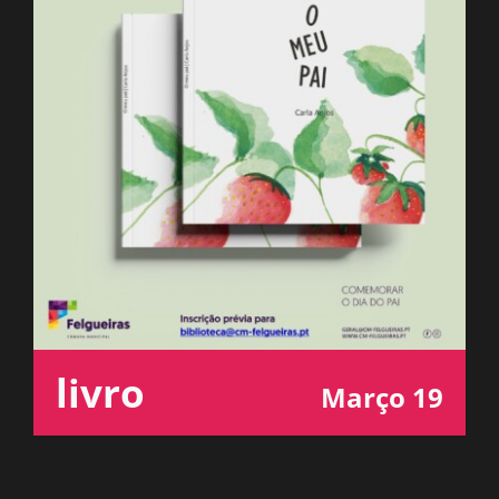
ESPAÇO OUVINTE
A RCP
CONTACTOS
OUVIR
livro
Março 19