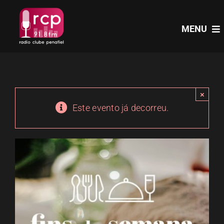
Skip
to
MENU
content
HOME
×
PROGRAMAS
Este evento já decorreu.
NOTÍCIAS
PODCASTS
EVENTOS