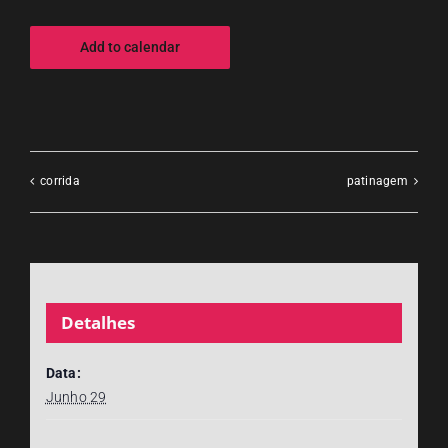
Add to calendar
corrida
patinagem
Detalhes
Data:
Junho 29