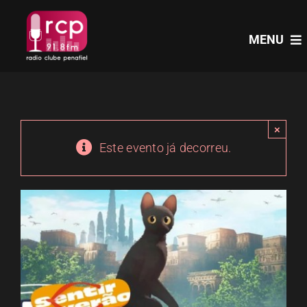
Skip
to
MENU
content
HOME
×
PROGRAMAS
Este evento já decorreu.
NOTÍCIAS
PODCASTS
EVENTOS