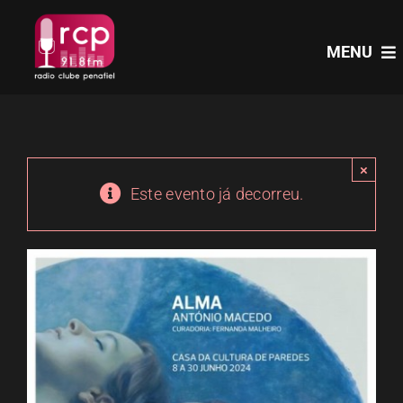
Skip
to
MENU
content
HOME
×
PROGRAMAS
Este evento já decorreu.
NOTÍCIAS
PODCASTS
EVENTOS