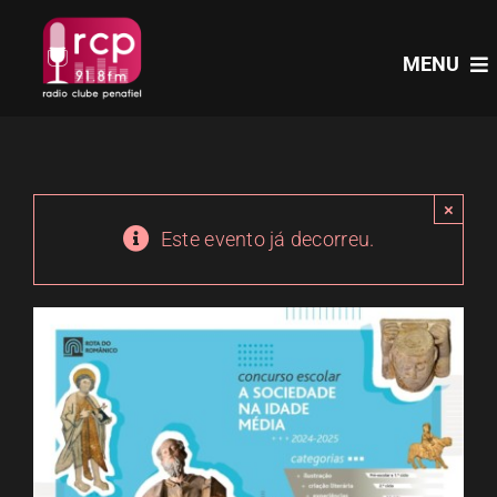
Skip
to
MENU
content
HOME
×
PROGRAMAS
Este evento já decorreu.
NOTÍCIAS
PODCASTS
EVENTOS