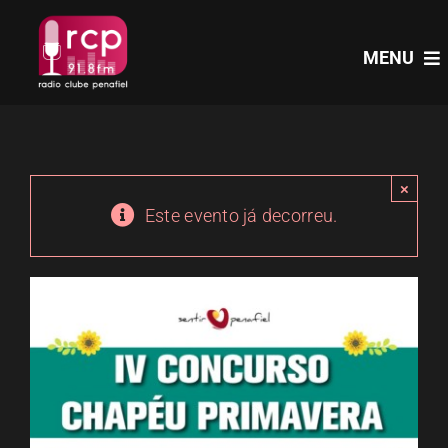
Skip
to
MENU
content
HOME
×
PROGRAMAS
Este evento já decorreu.
NOTÍCIAS
PODCASTS
EVENTOS