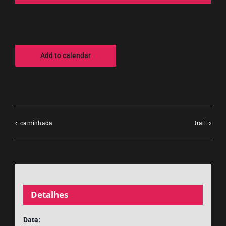
Add to calendar
caminhada
trail
Detalhes
Data: