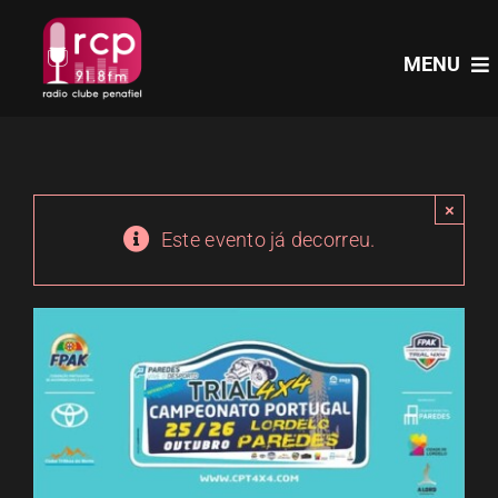
Skip
to
MENU
content
HOME
×
PROGRAMAS
Este evento já decorreu.
NOTÍCIAS
PODCASTS
EVENTOS