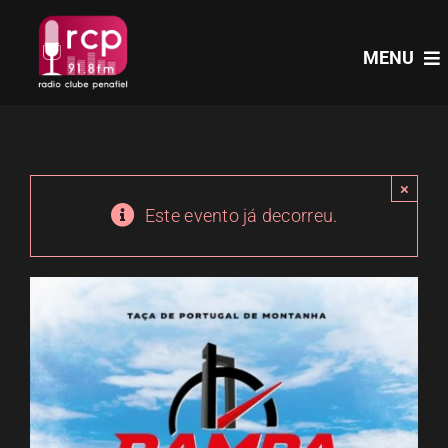
Skip
to
MENU
content
HOME
×
PROGRAMAS
Este evento já decorreu.
NOTÍCIAS
PODCASTS
EVENTOS