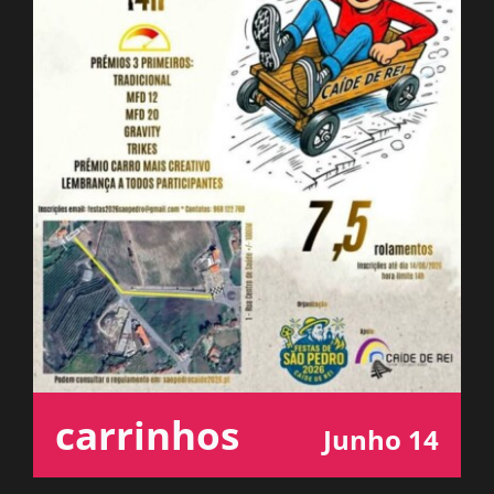
ESPAÇO OUVINTE
A RCP
CONTACTOS
OUVIR
carrinhos
Junho 14