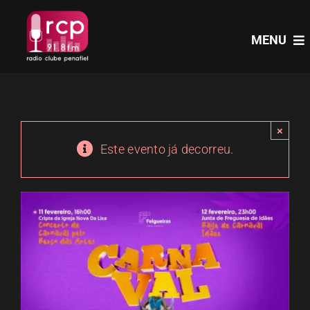
Skip
to
MENU
content
HOME
×
PROGRAMAS
Este evento já decorreu.
NOTÍCIAS
PODCASTS
EVENTOS