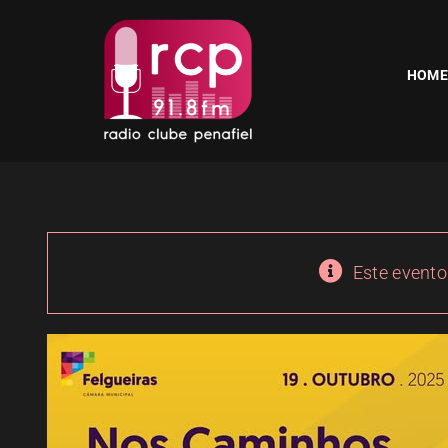
Skip
to
content
HOME
Este evento