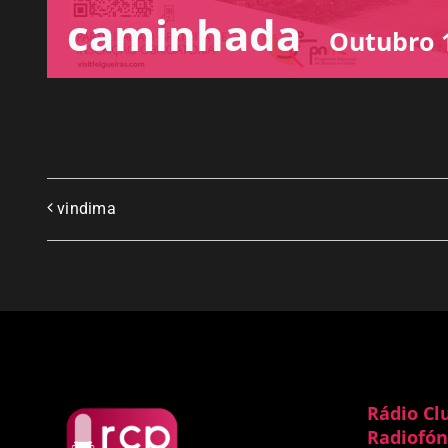
caminhada
Outubro 1
vindima
Rádio Cl
Radiofón