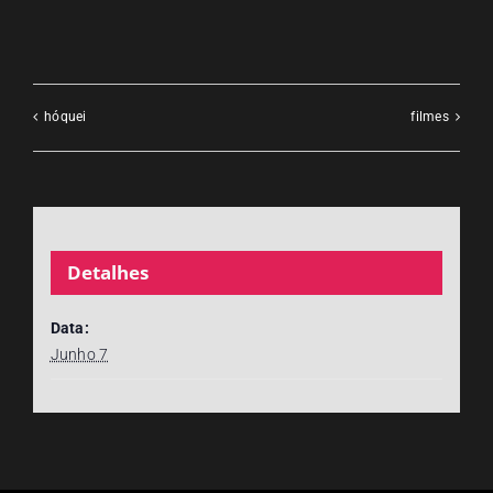
hóquei
filmes
Detalhes
Data:
Junho 7