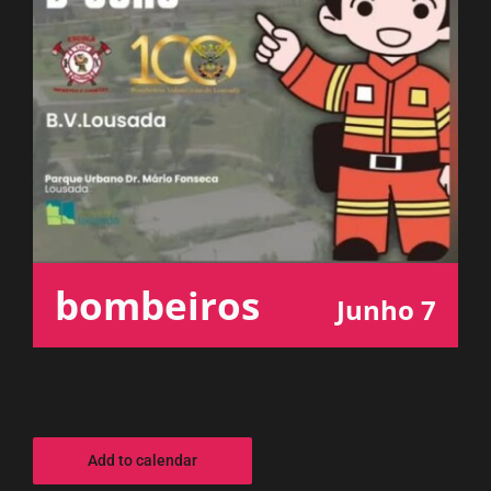
ESPAÇO OUVINTE
A RCP
CONTACTOS
OUVIR
bombeiros
Junho 7
Add to calendar