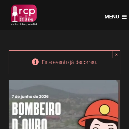
Skip
to
MENU
content
HOME
×
PROGRAMAS
Este evento já decorreu.
NOTÍCIAS
PODCASTS
EVENTOS