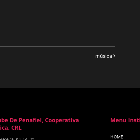
música
ube De Penafiel, Cooperativa
Menu Inst
ica, CRL
HOME
ereira, n.º 14, 2º