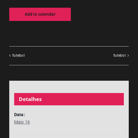
Add to calendar
futebol
futebol
Detalhes
Data:
Maio 16