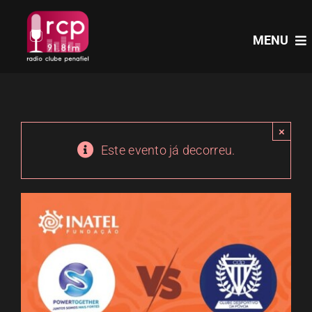
Skip
to
MENU
content
HOME
×
PROGRAMAS
Este evento já decorreu.
NOTÍCIAS
PODCASTS
EVENTOS