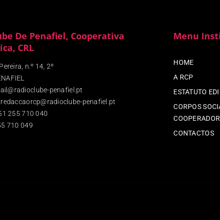
ube De Penafiel, Cooperativa
Menu Inst
ica, CRL
HOME
ereira, n.º 14, 2º
A RCP
ENAFIEL
ail@radioclube-penafiel.pt
ESTATUTO ED
redaccaorcp@radioclube-penafiel.pt
CORPOS SOCIA
51 255 710 040
COOPERADOR
5 710 049
CONTACTOS