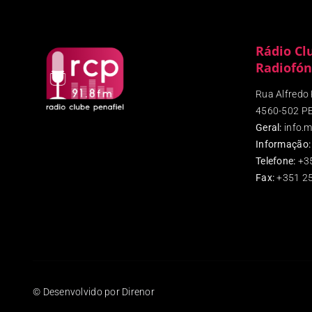
Rádio Cl
Radiofón
Rua Alfredo P
4560-502 P
Geral:
info.m
Informação:
Telefone:
+3
Fax
:
+351 25
© Desenvolvido por Direnor