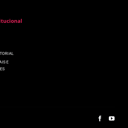
itucional
ITORIAL
IS E
ES