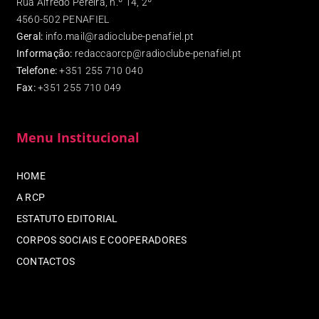
Rua Alfredo Pereira, n.º 14, 2º
4560-502 PENAFIEL
Geral:
info.mail@radioclube-penafiel.pt
Informação:
redaccaorcp@radioclube-penafiel.pt
Telefone:
+351 255 710 040
Fax
:
+351 255 710 049
Menu Institucional
HOME
A RCP
ESTATUTO EDITORIAL
CORPOS SOCIAIS E COOPERADORES
CONTACTOS