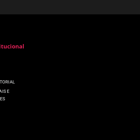
itucional
ITORIAL
IS E
ES