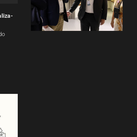
aliza-
do