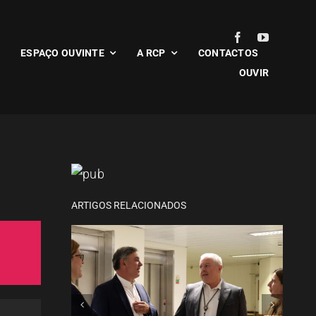
ESPAÇO OUVINTE
A RCP
CONTACTOS
OUVIR
CCDR-N acompanha plano
de modernização do
hospital de Penafiel
ARTIGOS RELACIONADOS