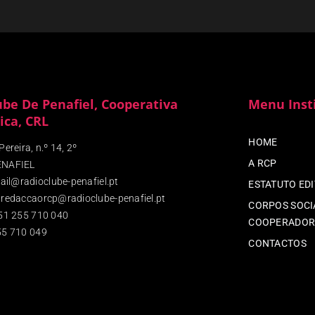
ube De Penafiel, Cooperativa
Menu Inst
ica, CRL
HOME
ereira, n.º 14, 2º
A RCP
ENAFIEL
ail@radioclube-penafiel.pt
ESTATUTO ED
redaccaorcp@radioclube-penafiel.pt
CORPOS SOCIA
51 255 710 040
COOPERADOR
5 710 049
CONTACTOS