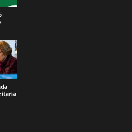
o
o
ada
itaria