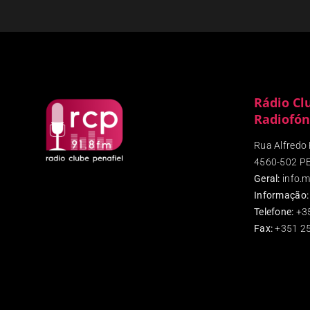
Rádio Cl
Radiofón
Rua Alfredo P
4560-502 P
Geral:
info.m
Informação:
Telefone:
+3
Fax
:
+351 25