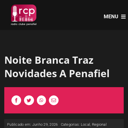
Skip
to
MENU
content
HOME
Noite Branca Traz
PROGRAMAS
Novidades A Penafiel
NOTÍCIAS
PODCASTS
EVENTOS
Publicado em: Junho 29, 2026
Categorias:
Local
,
Regional