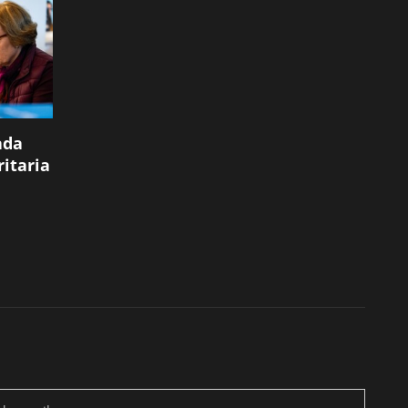
ada
itaria