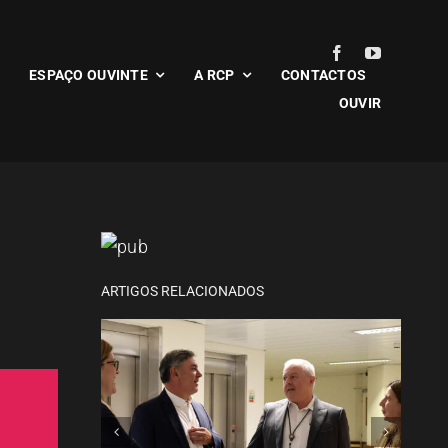
ESPAÇO OUVINTE
A RCP
CONTACTOS
OUVIR
CCDR-N acompanha plano
de modernização do
hospital de Penafiel
ARTIGOS RELACIONADOS