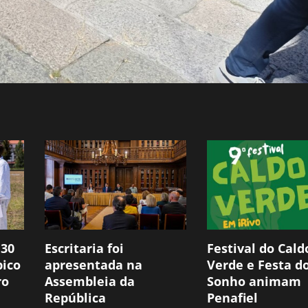
 30
Escritaria foi
Festival do Cald
pico
apresentada na
Verde e Festa d
ro
Assembleia da
Sonho animam
República
Penafiel