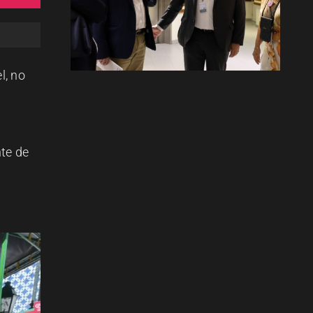
l, no
te de