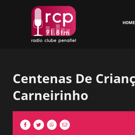
Skip
to
content
HOME
Centenas De Crianç
Carneirinho