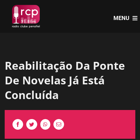
Skip
to
MENU
content
HOME
Reabilitação Da Ponte
PROGRAMAS
De Novelas Já Está
NOTÍCIAS
Concluída
PODCASTS
EVENTOS