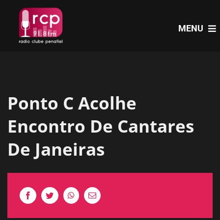
Skip
to
MENU
content
HOME
Ponto C Acolhe
PROGRAMAS
Encontro De Cantares
NOTÍCIAS
De Janeiras
PODCASTS
EVENTOS