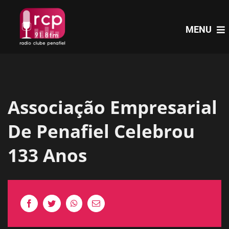
Skip
to
MENU
content
HOME
Associação Empresarial
PROGRAMAS
De Penafiel Celebrou
NOTÍCIAS
133 Anos
PODCASTS
EVENTOS