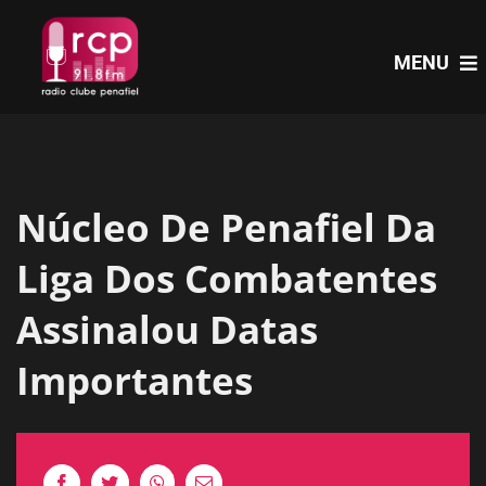
Skip
to
MENU
content
HOME
Núcleo De Penafiel Da
PROGRAMAS
Liga Dos Combatentes
NOTÍCIAS
Assinalou Datas
Importantes
PODCASTS
EVENTOS