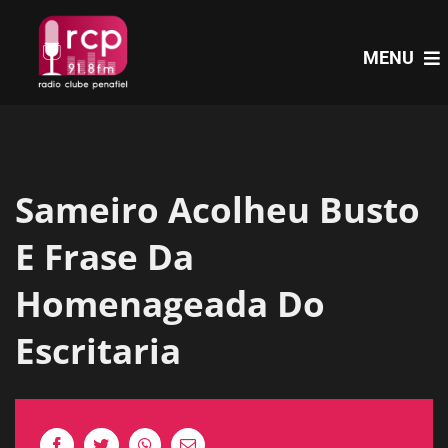
Skip
to
MENU
content
HOME
Sameiro Acolheu Busto
PROGRAMAS
E Frase Da
NOTÍCIAS
Homenageada Do
Escritaria
PODCASTS
EVENTOS