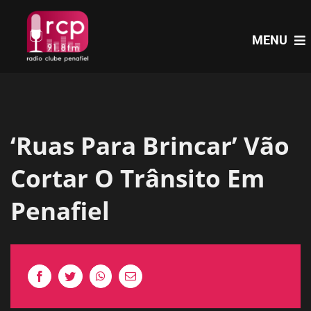
Skip
to
MENU
content
HOME
‘Ruas Para Brincar’ Vão
PROGRAMAS
Cortar O Trânsito Em
NOTÍCIAS
Penafiel
PODCASTS
EVENTOS